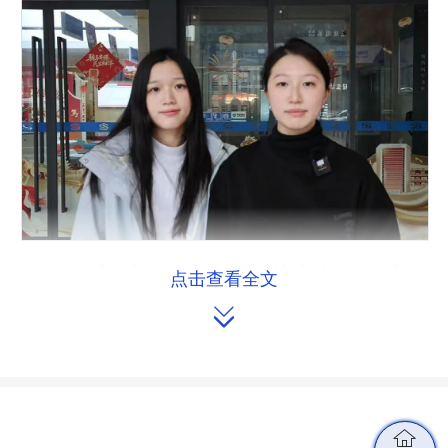
杨郁暄 | 杨畅
湖南师范大学研究生
点击查看全文

代表您好！我们是湖南师大学生，
马上就要面临实习找工作的问题，真的
特别焦虑……我们文科生总被说“专业壁

垒低”，就业难度大，怎么才能提升自身