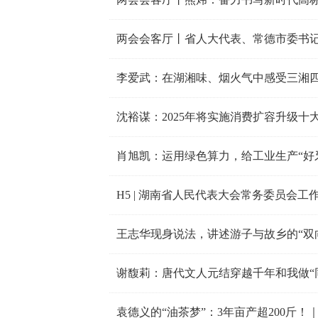
李爱武：在湖湘味、烟火气中感受三湘
沈裕谋：2025年将实施消费扩容升级十
肖旭凯：运用绿色算力，给工业生产“好
H5 | 湖南省人民代表大会常务委员会工
王志华现身说法，讲述游子与故乡的“双
谢馥莉：唐代文人元结穿越千年和我做“
袁德义的“油茶梦”：3年亩产超200斤！