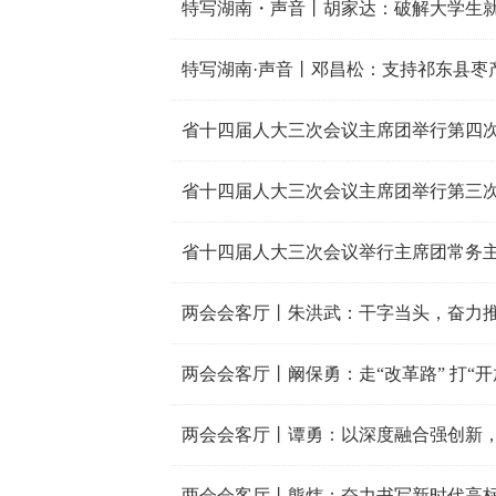
特写湖南・声音丨胡家达：破解大学生
特写湖南·声音丨邓昌松：支持祁东县枣
省十四届人大三次会议主席团举行第四
省十四届人大三次会议主席团举行第三
省十四届人大三次会议举行主席团常务
两会会客厅丨朱洪武：干字当头，奋力
两会会客厅丨阚保勇：走“改革路” 打“开放
两会会客厅丨谭勇：以深度融合强创新
两会会客厅丨熊炜：奋力书写新时代高标