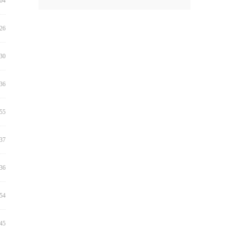
:04
:26
:30
:36
:55
:37
:36
:54
:45