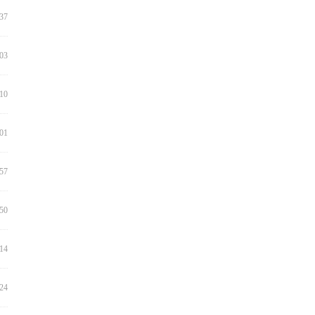
:37
:03
:10
:01
:57
:50
:14
:24