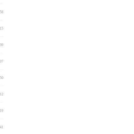
:58
:15
:39
:07
:50
:12
:19
:41