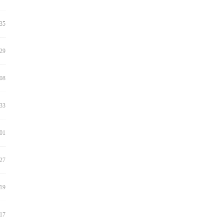
:35
:29
:08
:33
:01
:27
:19
:17