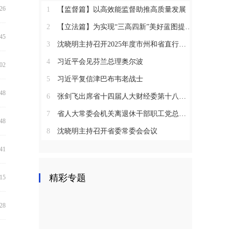
:26
1
【监督篇】以高效能监督助推高质量发展
2
【立法篇】为实现“三高四新”美好蓝图提供坚实法治保障
:45
3
沈晓明主持召开2025年度市州和省直行业系统党（工）委书记抓基层党建工作述职评议会议
4
习近平会见芬兰总理奥尔波
:02
5
习近平复信津巴布韦老战士
:48
6
张剑飞出席省十四届人大财经委第十八次全体会议
7
省人大常委会机关离退休干部职工党总支召开2025年度总结表彰大会
:48
8
沈晓明主持召开省委常委会会议
:41
精彩专题
:15
:28