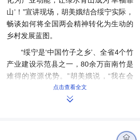
山’！”宣讲现场，胡美娥结合绥宁实际，
畅谈如何将全国两会精神转化为生动的
乡村发展蓝图。
“绥宁是‘中国竹子之乡’、全省4个竹
产业建设示范县之一，80余万亩南竹是
难得的资源优势。”胡美娥说，“我在会
上建议，实施‘竹业+农旅’双轮驱动战
点击查看全文

略，通过加大对竹产业全方位支持力
度，完善竹林基础设施，推进竹加工技
改与科技研发。同时以体育滑板赛事等
活动为契机，让竹产业与乡村旅游深度
