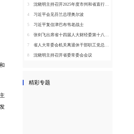
3
沈晓明主持召开2025年度市州和省直行业系统党（工）委书记抓基层党建工作述职评议会议
4
习近平会见芬兰总理奥尔波
5
习近平复信津巴布韦老战士
6
张剑飞出席省十四届人大财经委第十八次全体会议
7
省人大常委会机关离退休干部职工党总支召开2025年度总结表彰大会
8
沈晓明主持召开省委常委会会议
和
精彩专题
主
发