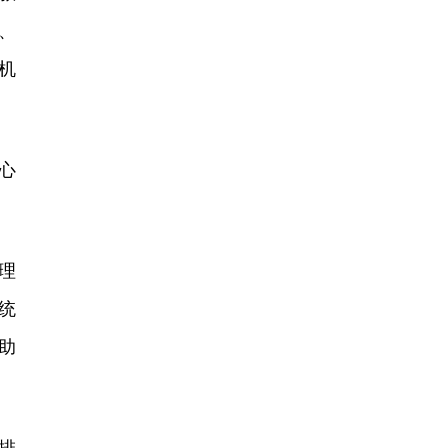
、
机
心
理
统
助