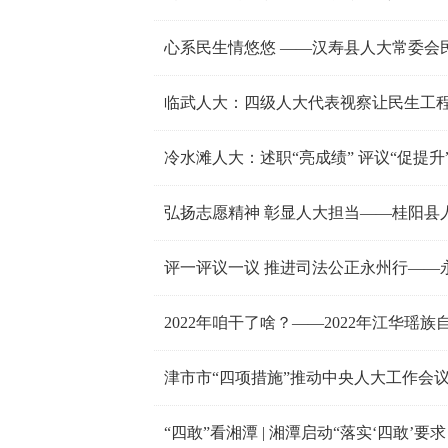
心系民生情悠悠 ——汉寿县人大常委会
临武人大：四级人大代表视察让民生工
冷水滩人大：述职“亮成绩” 评议“促提升
弘扬志愿精神 彰显人大担当——桂阳县
评一评议一议 推进司法公正永州行——
2022年咱干了啥？——2022年江华瑶
津市市“四项措施”推动中央人大工作会
“四敢”看湘潭 | 湘潭启动“落实‘四敢’