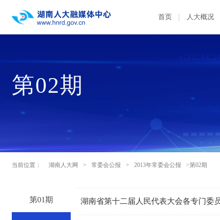
首页
人大概况
第02期
当前位置：
湖南人大网
>
常委会公报
>
2013年常委会公报
>第02期
第01期
湖南省第十二届人民代表大会各专门委