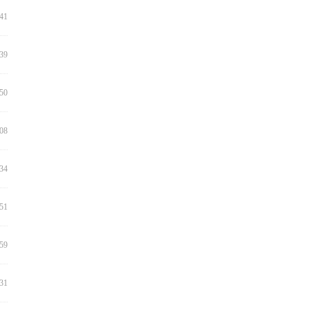
:41
:39
:50
:08
:34
:51
:59
:31