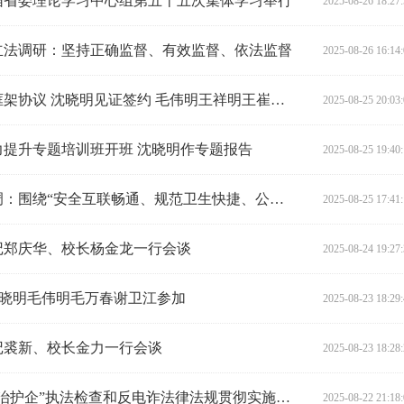
届省委理论学习中心组第五十五次集体学习举行
2025-08-26 18:27
立法调研：坚持正确监督、有效监督、依法监督
2025-08-26 16:14
省政府与华润集团签署战略合作框架协议 沈晓明见证签约 毛伟明王祥明王崔军会谈
2025-08-25 20:03
提升专题培训班开班 沈晓明作专题报告
2025-08-25 19:40
陈飞开展高速公路立法调研时强调：围绕“安全互联畅通、规范卫生快捷、公正公平诚信”总要求，加快推进高速公路高质量发展
2025-08-25 17:41
记郑庆华、校长杨金龙一行会谈
2025-08-24 19:27
 沈晓明毛伟明毛万春谢卫江参加
2025-08-23 18:29
记裘新、校长金力一行会谈
2025-08-23 18:28
杨浩东率队赴株洲、湘潭开展“法治护企”执法检查和反电诈法律法规贯彻实施情况专题调研
2025-08-22 21:18