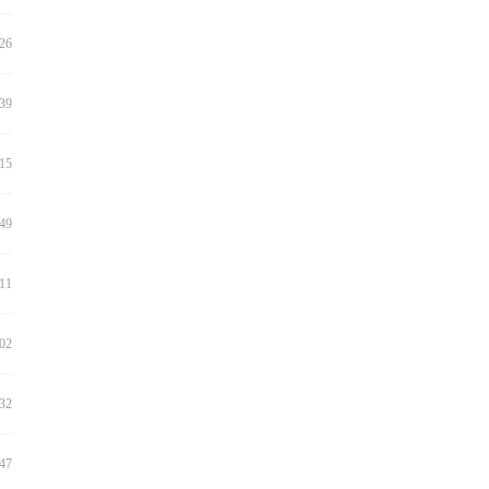
:26
:39
:15
:49
:11
:02
:32
:47