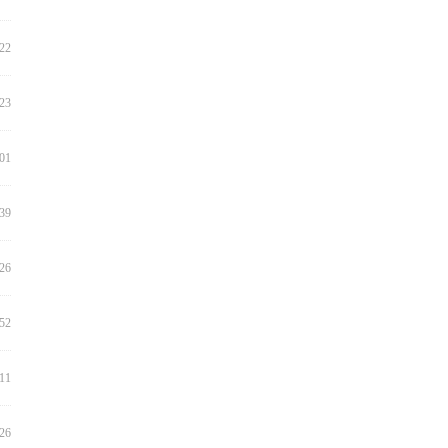
:22
:23
:01
:39
:26
:52
:11
:26