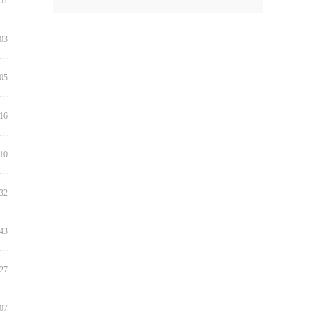
:51
:03
:05
:16
:10
:32
:43
:27
:07