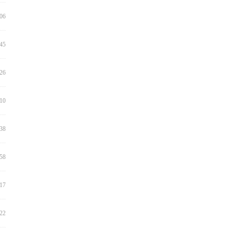
:06
:45
:26
:10
:38
:58
:17
:22