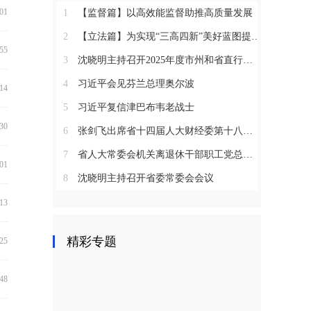
:01
1
【监督篇】以高效能监督助推高质量发展
2
【立法篇】为实现“三高四新”美好蓝图提供坚实法治保障
:55
3
沈晓明主持召开2025年度市州和省直行业系统党（工）委书记抓基层党建工作述职评议会议
4
习近平会见芬兰总理奥尔波
:14
5
习近平复信津巴布韦老战士
:30
6
张剑飞出席省十四届人大财经委第十八次全体会议
7
省人大常委会机关离退休干部职工党总支召开2025年度总结表彰大会
:01
8
沈晓明主持召开省委常委会会议
:13
精彩专题
:25
:48