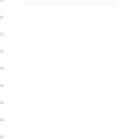
:35
:06
:33
:26
:59
:38
:52
:44
:36