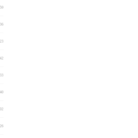
:59
:36
:23
:42
:33
:40
:02
:26