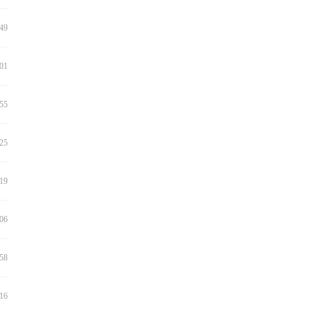
:49
:01
:55
:25
:19
:06
:58
:16