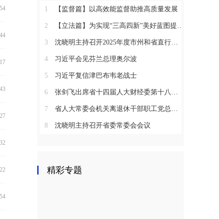
:54
1
【监督篇】以高效能监督助推高质量发展
2
【立法篇】为实现“三高四新”美好蓝图提供坚实法治保障
:44
3
沈晓明主持召开2025年度市州和省直行业系统党（工）委书记抓基层党建工作述职评议会议
4
习近平会见芬兰总理奥尔波
:17
5
习近平复信津巴布韦老战士
:43
6
张剑飞出席省十四届人大财经委第十八次全体会议
7
省人大常委会机关离退休干部职工党总支召开2025年度总结表彰大会
:27
8
沈晓明主持召开省委常委会会议
:32
精彩专题
:22
:54