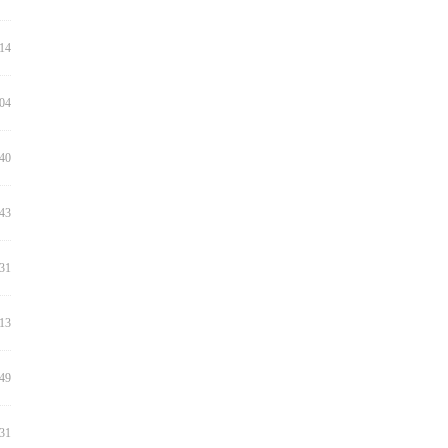
:14
:04
:40
:43
:31
:13
:49
:31