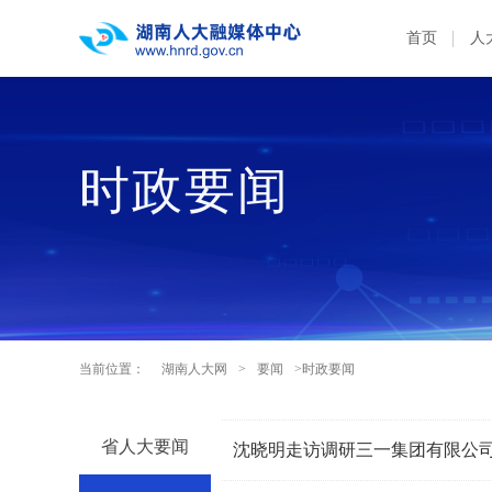
首页
人
时政要闻
当前位置：
湖南人大网
>
要闻
>时政要闻
省人大要闻
沈晓明走访调研三一集团有限公