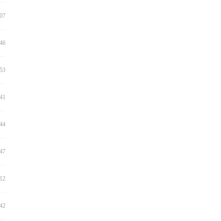
:07
:46
:53
:41
:44
:47
:12
:42