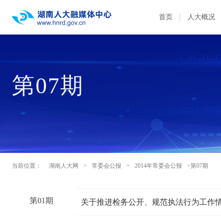
首页
人大概况
第07期
当前位置：
湖南人大网
>
常委会公报
>
2014年常委会公报
>第07期
第01期
关于推进检务公开、规范执法行为工作