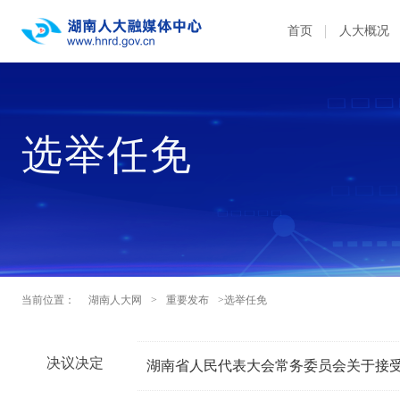
首页
人大概况
选举任免
当前位置：
湖南人大网
>
重要发布
>选举任免
决议决定