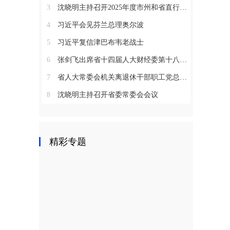
3
沈晓明主持召开2025年度市州和省直行业系统党（工）委书记抓基层党建工作述职评议会议
4
习近平会见芬兰总理奥尔波
5
习近平复信津巴布韦老战士
6
张剑飞出席省十四届人大财经委第十八次全体会议
7
省人大常委会机关离退休干部职工党总支召开2025年度总结表彰大会
）
8
沈晓明主持召开省委常委会会议
精彩专题