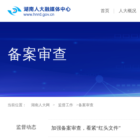
首页
人大概况
备案审查
当前位置：
湖南人大网
>
监督工作
>备案审查
监督动态
加强备案审查，看紧“红头文件”