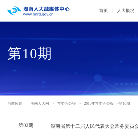
首页
人大概况
第10期
当前位置：
湖南人大网
>
常委会公报
>
2016年常委会公报
>第10期
第02期
湖南省第十二届人民代表大会常务委员