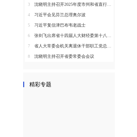
、
3
沈晓明主持召开2025年度市州和省直行业系统党（工）委书记抓基层党建工作述职评议会议
4
习近平会见芬兰总理奥尔波
5
习近平复信津巴布韦老战士
6
张剑飞出席省十四届人大财经委第十八次全体会议
7
省人大常委会机关离退休干部职工党总支召开2025年度总结表彰大会
8
沈晓明主持召开省委常委会会议
精彩专题