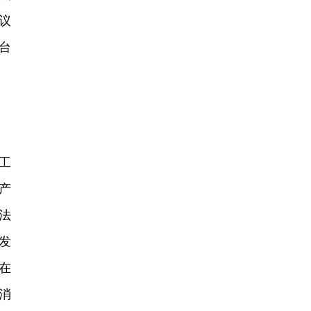
议
台
工
产
法
发
在
消