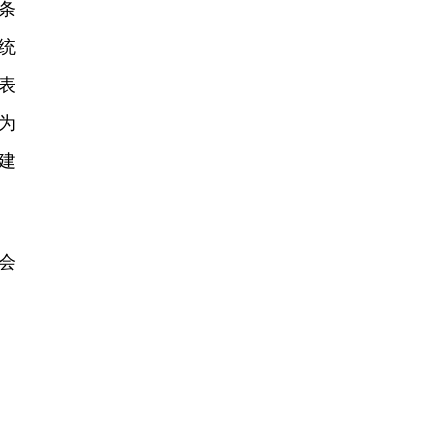
条
统
表
为
建
会