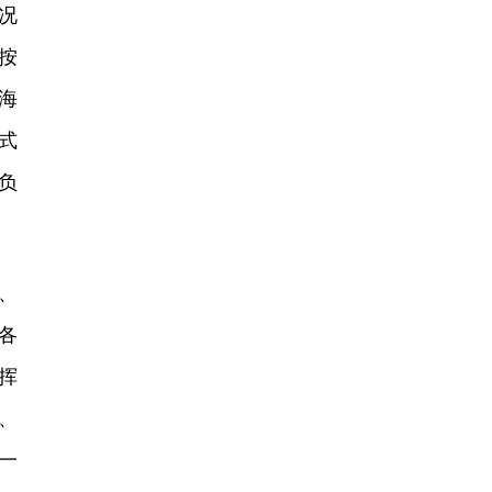
况
按
海
式
负
、
各
挥
、
一