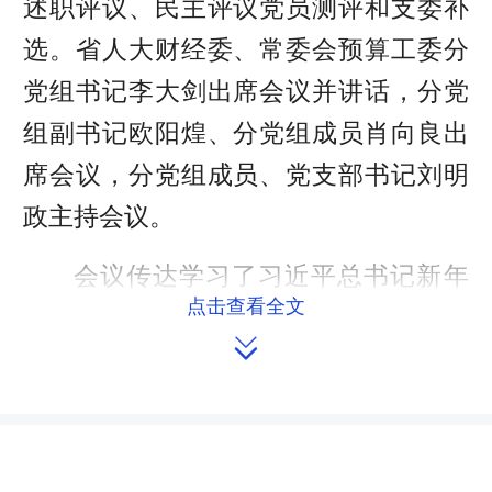
述职评议、民主评议党员测评和支委补
选。省人大财经委、常委会预算工委分
党组书记李大剑出席会议并讲话，分党
组副书记欧阳煌、分党组成员肖向良出
席会议，分党组成员、党支部书记刘明
政主持会议。
会议传达学习了习近平总书记新年
点击查看全文
贺词、在二十届中纪委三次全会上的重

要讲话精神、在省部级主要领导干部推
动金融高质量发展专题研讨班开班式上
的重要讲话精神以及中央有关重要文件
精神，刘明政作了述职报告，全体党员