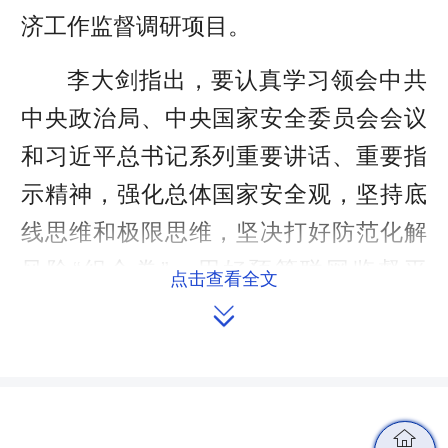
济工作监督调研项目。
李大剑指出，要认真学习领会中共
中央政治局、中央国家安全委员会会议
和习近平总书记系列重要讲话、重要指
示精神，强化总体国家安全观，坚持底
线思维和极限思维，坚决打好防范化解
风险“组合拳”，用好预算联网监督平
点击查看全文
台，加强对地方政府债务、金融和国有

资产等监督，以高效能履职推动人大财
经预算工作高质量发展。
李大剑强调，6月份工作任务越来
