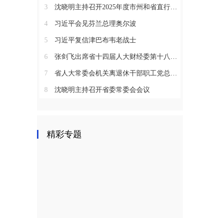
3
沈晓明主持召开2025年度市州和省直行业系统党（工）委书记抓基层党建工作述职评议会议
4
习近平会见芬兰总理奥尔波
5
习近平复信津巴布韦老战士
6
张剑飞出席省十四届人大财经委第十八次全体会议
7
省人大常委会机关离退休干部职工党总支召开2025年度总结表彰大会
8
沈晓明主持召开省委常委会会议
精彩专题