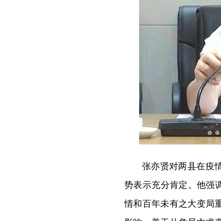
张亦贤对两县在疫
势表示充分肯定。他强
情和百年未有之大变局