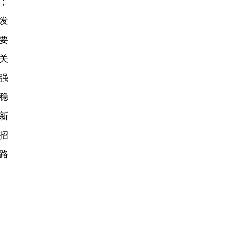
；
发
要
关
强
稳
新
招
路