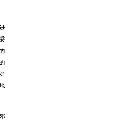
进
委
的
的
策
地
。
邓