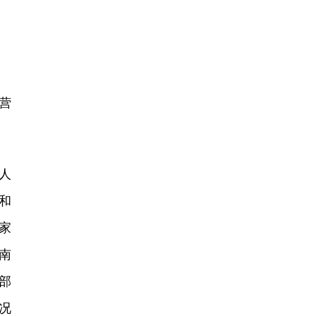
营
人
和
家
南
部
况