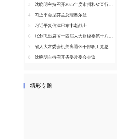
3
沈晓明主持召开2025年度市州和省直行业系统党（工）委书记抓基层党建工作述职评议会议
4
习近平会见芬兰总理奥尔波
5
习近平复信津巴布韦老战士
6
张剑飞出席省十四届人大财经委第十八次全体会议
7
省人大常委会机关离退休干部职工党总支召开2025年度总结表彰大会
8
沈晓明主持召开省委常委会会议
精彩专题