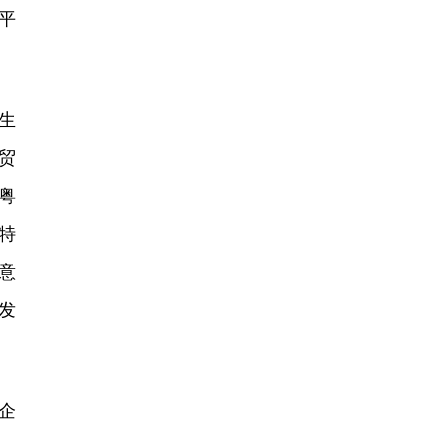
平
生
贸
粤
特
意
发
企