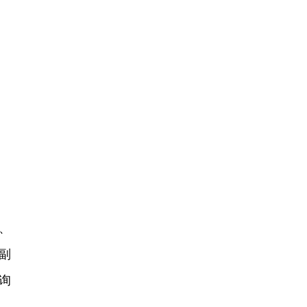
、
副
询