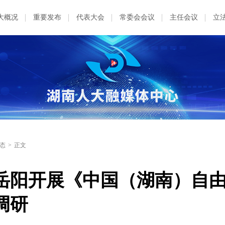
大概况
重要发布
代表大会
常委会会议
主任会议
立
态
>
正文
岳阳开展《中国（湖南）自
调研