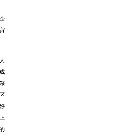
企
贸
人
成
深
区
好
上
的