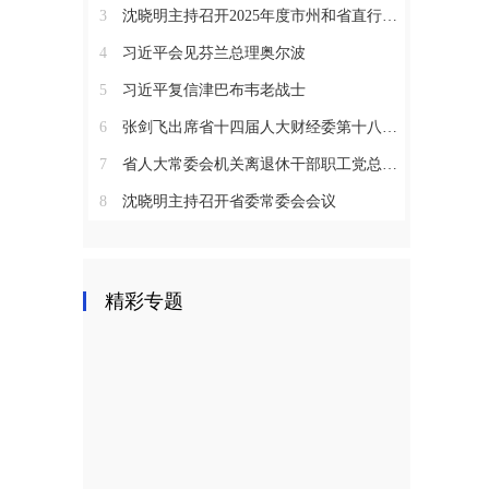
3
沈晓明主持召开2025年度市州和省直行业系统党（工）委书记抓基层党建工作述职评议会议
4
习近平会见芬兰总理奥尔波
5
习近平复信津巴布韦老战士
6
张剑飞出席省十四届人大财经委第十八次全体会议
7
省人大常委会机关离退休干部职工党总支召开2025年度总结表彰大会
8
沈晓明主持召开省委常委会会议
精彩专题