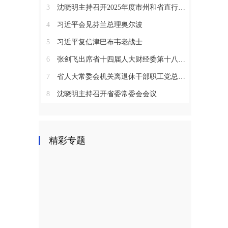
3
沈晓明主持召开2025年度市州和省直行业系统党（工）委书记抓基层党建工作述职评议会议
4
习近平会见芬兰总理奥尔波
5
习近平复信津巴布韦老战士
6
张剑飞出席省十四届人大财经委第十八次全体会议
7
省人大常委会机关离退休干部职工党总支召开2025年度总结表彰大会
8
沈晓明主持召开省委常委会会议
精彩专题