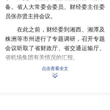
备。省人大常委会委员、财经委主任委
员张亦贤主持会议。
在此之前，财经委到湘西、湘潭及
株洲等市州进行了专题调研，召开专题
会议听取了省财政厅、省交通运输厅、
省机场集团有关情况的汇报。
点击查看全文
近年来，我省交通运输行业实现跨

越式发展，“十三五”前四年累计完成投
资4516亿元,全省高铁营运里程达1986
公里，居全国第3位；建成通车高速公路
里程6802公里，居全国第7位；开通直