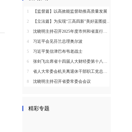
1
【监督篇】以高效能监督助推高质量发展
2
【立法篇】为实现“三高四新”美好蓝图提供坚实法治保障
3
沈晓明主持召开2025年度市州和省直行业系统党（工）委书记抓基层党建工作述职评议会议
4
习近平会见芬兰总理奥尔波
5
习近平复信津巴布韦老战士
6
张剑飞出席省十四届人大财经委第十八次全体会议
7
省人大常委会机关离退休干部职工党总支召开2025年度总结表彰大会
8
沈晓明主持召开省委常委会会议
精彩专题