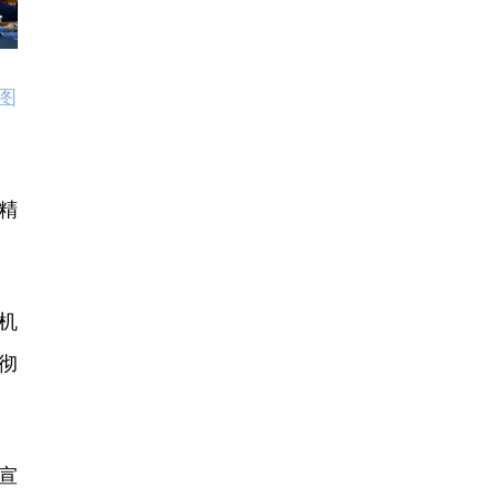
图
精
机
彻
宣