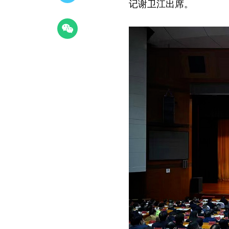
记谢卫江出席。