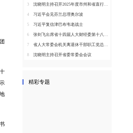
3
沈晓明主持召开2025年度市州和省直行业系统党（工）委书记抓基层党建工作述职评议会议
4
习近平会见芬兰总理奥尔波
5
习近平复信津巴布韦老战士
6
张剑飞出席省十四届人大财经委第十八次全体会议
团
7
省人大常委会机关离退休干部职工党总支召开2025年度总结表彰大会
8
沈晓明主持召开省委常委会会议
十
精彩专题
示
地
书