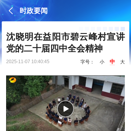
时政要闻
沈晓明在益阳市碧云峰村宣讲
党的二十届四中全会精神
中
2025-11-07 10:40:45
字号：
小
大
P