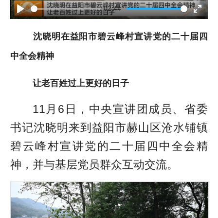
l
02:44
P
E
a
沈晓明在益阳市碧云峰村宣讲党的二十届四
l
n
y
中全会精神
a
t
y
e
让老百姓过上更好的日子
r
11月6日，中央宣讲团成员、省委
f
书记沈晓明来到益阳市赫山区沧水铺镇
u
碧云峰村宣讲党的二十届四中全会精
l
神，并与基层党员群众互动交流。
l
s
c