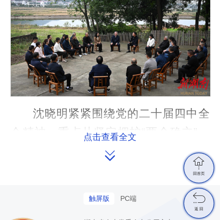
r
e
e
n
沈晓明紧紧围绕党的二十届四中全
会精神，重点从坚定拥护“两个确立”、
点击查看全文
坚决做到“两个维护”，为什么要编制五


年规划，“两个一百年”奋斗目标内涵及
回首页
与“十五五”规划的关系，“十五五”规划跟

触屏版
PC端
群众息息相关等方面作了深入浅出的阐
返 回