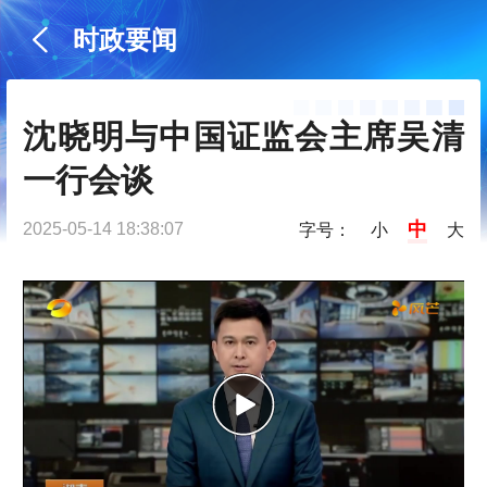
时政要闻
沈晓明与中国证监会主席吴清
一行会谈
中
2025-05-14 18:38:07
字号：
小
大
P