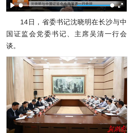
l
01:12
P
E
a
14
日，省委书记沈晓明在长沙与中
l
n
y
国证监会党委书记、主席吴清一行会
a
t
谈。
y
e
r
f
u
l
l
s
c