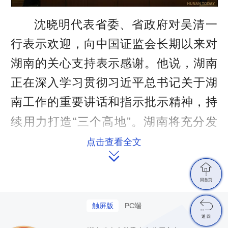
r
沈晓明代表省委、省政府对吴清一
e
行表示欢迎，向中国证监会长期以来对
e
湖南的关心支持表示感谢。他说，湖南
n
正在深入学习贯彻习近平总书记关于湖
南工作的重要讲话和指示批示精神，持
续用力打造
“三个高地”。湖南
将
充分发
挥在产业基础、创新资源、综合成本等
点击查看全文

方面的比较优势，努力为全国发展大局

作出经济大省应有的贡献。希望中国证
回首页
监会一如既往给予湖南更多指导支持。

触屏版
PC端
返 回