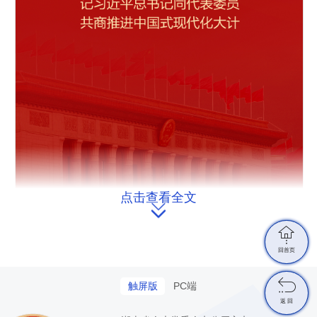
c
r
e
e
n
点击查看全文


回首页

触屏版
PC端
返 回
春天的盛会，奋进的中国。党的主