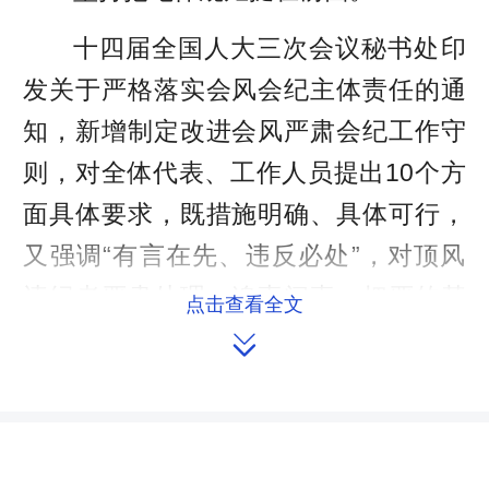
十四届全国人大三次会议秘书处印
发关于严格落实会风会纪主体责任的通
知，新增制定改进会风严肃会纪工作守
则，对全体代表、工作人员提出10个方
面具体要求，既措施明确、具体可行，
又强调“有言在先、违反必处”，对顶风
违纪者严肃处理，追责问责，把严的基
点击查看全文
调、严的措施、严的氛围贯穿会议全过

程。全国政协十四届三次会议秘书处把
严肃会风会纪的8条措施编入大会《会议
须知》，确保委员和工作人员始终绷紧