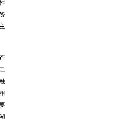
性
资
主
产
工
融
相
要
湖