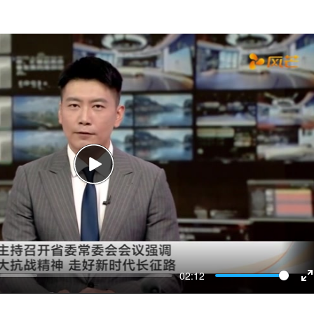
Play
02:12
E
f