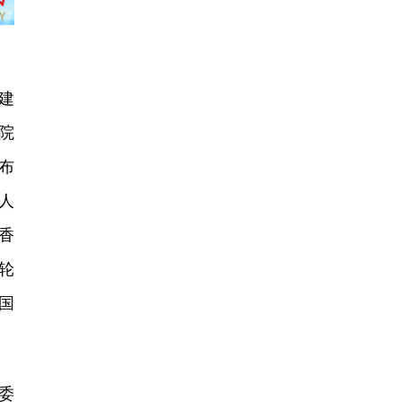
建
院
布
人
香
轮
国
委