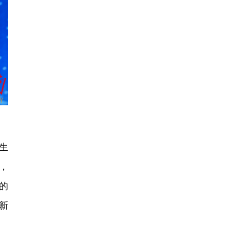
生
，
的
”新