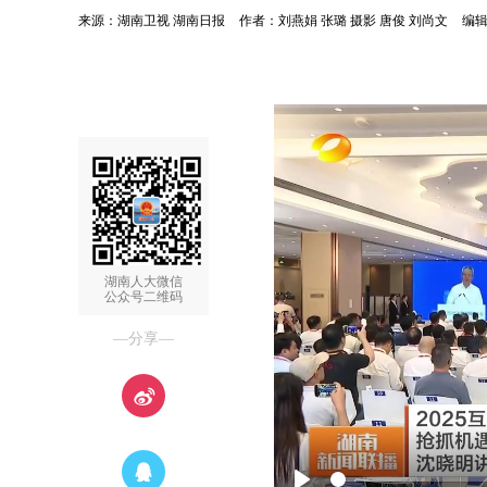
来源：湖南卫视 湖南日报
作者：刘燕娟 张璐 摄影 唐俊 刘尚文
编
湖南人大微信
公众号二维码
—分享—