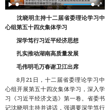
l
03:00
P
E
a
沈晓明主持十二届省委理论学习中
l
n
y
心组第五十四次集体学习
a
t
y
e
深学笃行习近平经济思想
r
扎实推动湖南高质量发展
f
毛伟明毛万春谢卫江出席
u
l
8月21日，十二届省委理论学习中
l
心组开展第五十四次集体学习，深入学
s
习《习近平经济文选》第一卷。省委书
c
记沈晓明主持并讲话，强调要深学笃行