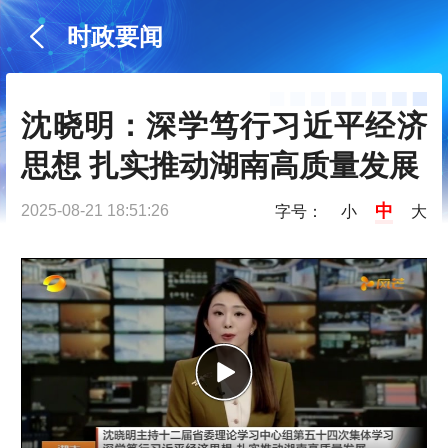
时政要闻
沈晓明：深学笃行习近平经济
思想 扎实推动湖南高质量发展
中
2025-08-21 18:51:26
字号：
小
大
P