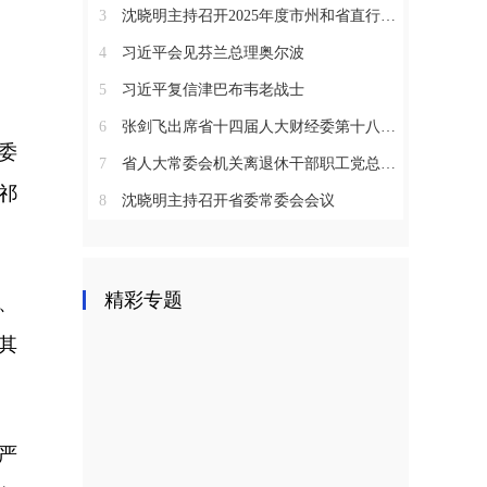
3
沈晓明主持召开2025年度市州和省直行业系统党（工）委书记抓基层党建工作述职评议会议
4
习近平会见芬兰总理奥尔波
5
习近平复信津巴布韦老战士
6
张剑飞出席省十四届人大财经委第十八次全体会议
委
7
省人大常委会机关离退休干部职工党总支召开2025年度总结表彰大会
祁
8
沈晓明主持召开省委常委会会议
精彩专题
、
其
严