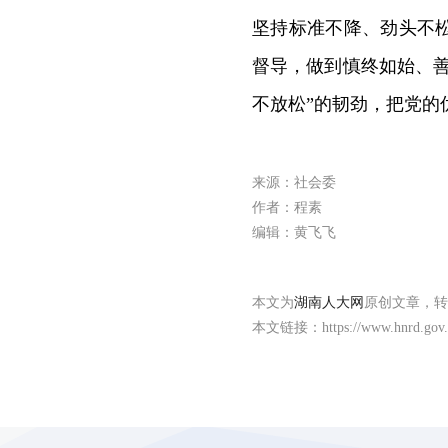
坚持标准不降、劲头不
督导，做到慎终如始、
不放松”的韧劲，把党的
来源：社会委
作者：程素
编辑：黄飞飞
本文为
湖南人大网
原创文章，转
本文链接：
https://www.hnrd.gov