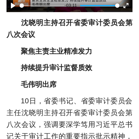
l
03:11
P
E
a
沈晓明主持召开省委审计委员会第
l
n
y
八次会议
a
t
y
e
聚焦主责主业精准发力
r
持续提升审计监督质效
f
毛伟明出席
u
l
10日，省委书记、省委审计委员会
l
主任沈晓明主持召开省委审计委员会第
s
八次会议，强调要深学笃用习近平总书
c
记关于审计工作的重要指示批示精神，