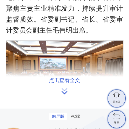
r
聚焦主责主业精准发力，持续提升审计
e
监督质效。省委副书记、省长、省委审
e
计委员会副主任毛伟明出席。
n
点击查看全文


回首页

触屏版
PC端
返 回
会议指出，今年以来，全省各级党