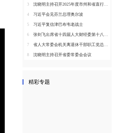
3
沈晓明主持召开2025年度市州和省直行业系统党（工）委书记抓基层党建工作述职评议会议
4
习近平会见芬兰总理奥尔波
5
习近平复信津巴布韦老战士
6
张剑飞出席省十四届人大财经委第十八次全体会议
7
省人大常委会机关离退休干部职工党总支召开2025年度总结表彰大会
8
沈晓明主持召开省委常委会会议
精彩专题