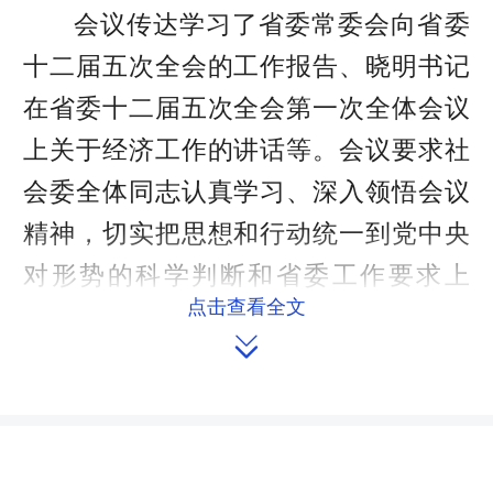
会议传达学习了省委常委会向省委
十二届五次全会的工作报告、晓明书记
在省委十二届五次全会第一次全体会议
上关于经济工作的讲话等。会议要求社
会委全体同志认真学习、深入领悟会议
精神，切实把思想和行动统一到党中央
对形势的科学判断和省委工作要求上
点击查看全文
来，进一步解放思想、真抓实干，在常

委会党组的坚强领导下，科学谋划、高
质高效完成2024年各项目标任务，以法
治护航高质量发展的实际行动和成效，
为实现“三高四新”美好蓝图作出新的更