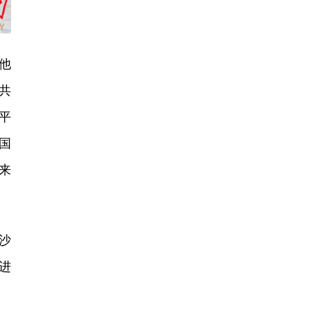
他
共
平
国
来
。
沙
进