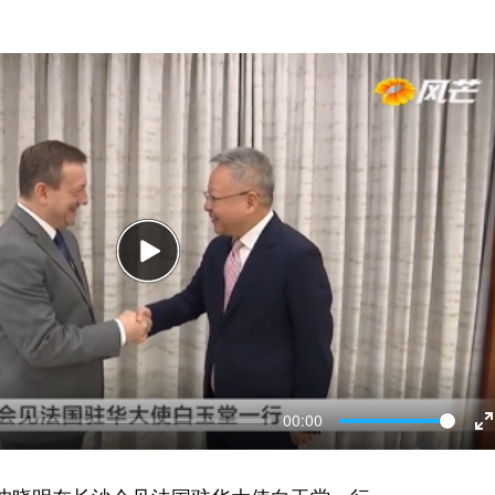
Play
00:00
E
f