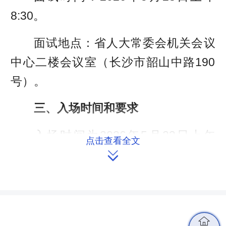
8:30。
面试地点：省人大常委会机关会议
中心二楼会议室（长沙市韶山中路190
号）。
三、入场时间和要求
入场时间为2026年5月23日上午
点击查看全文
7:30-8:00，上午8:00仍未到达省人大机

关会议中心二楼候考室报到的考生，不
得进入考场，视为自动放弃应聘资格。
四、注意事项
