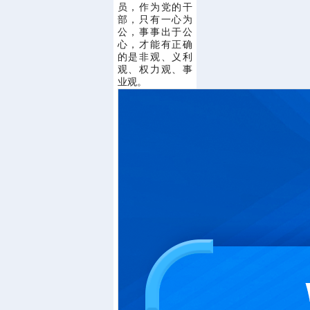
员，作为党的干
部，只有一心为
公，事事出于公
心，才能有正确
的是非观、义利
观、权力观、事
业观。