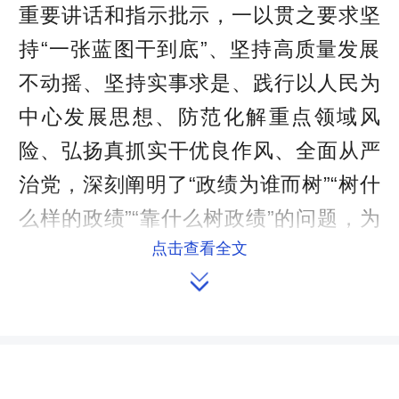
重要讲话和指示批示，一以贯之要求坚
持“一张蓝图干到底”、坚持高质量发展
不动摇、坚持实事求是、践行以人民为
中心发展思想、防范化解重点领域风
险、弘扬真抓实干优良作风、全面从严
治党，深刻阐明了“政绩为谁而树”“树什
么样的政绩”“靠什么树政绩”的问题，为
点击查看全文
树立和践行正确政绩观指明了方向、提

供了根本遵循。全省各级各部门要深入
学习好《习近平关于树立和践行正确政
绩观论述摘编》，持续深入学习习近平
总书记考察湖南重要讲话和指示批示中