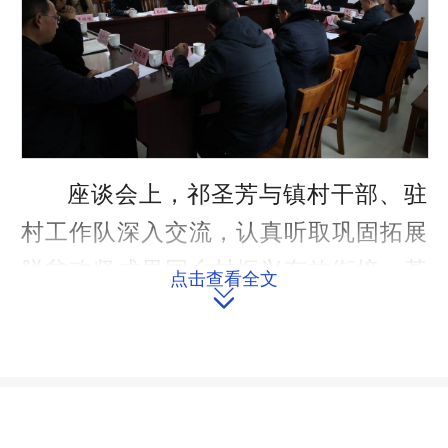
座谈会上，祁圣芳与镇村干部、驻
村工作队深入交流，认真听取巩固拓展
脱贫攻坚成果同乡村振兴有效衔接、基
点击查看全文

层社会治理、民生保障等工作情况汇
报，对驻村工作队和当地干部群众的工
作成效给予充分肯定。
祁圣芳强调，要立足资源禀赋，紧