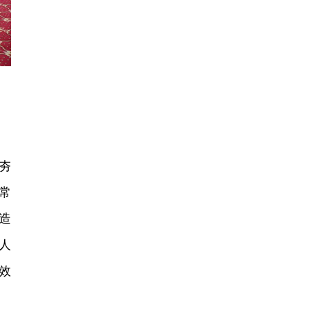
知
夯
常
造
人
效