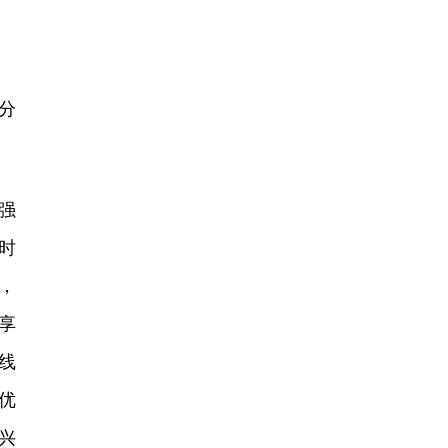
分
强
时
，
享
线
优
兴