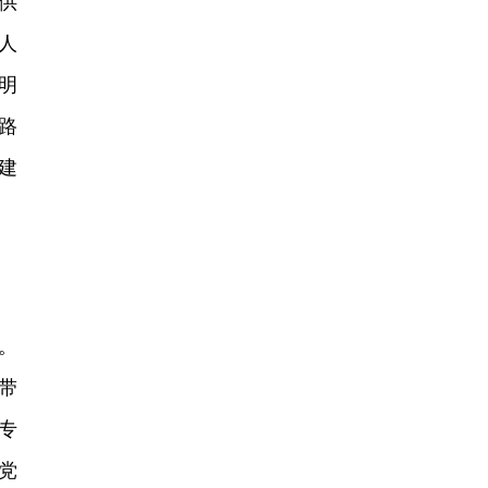
供
人
明
路
建
。
带
专
党