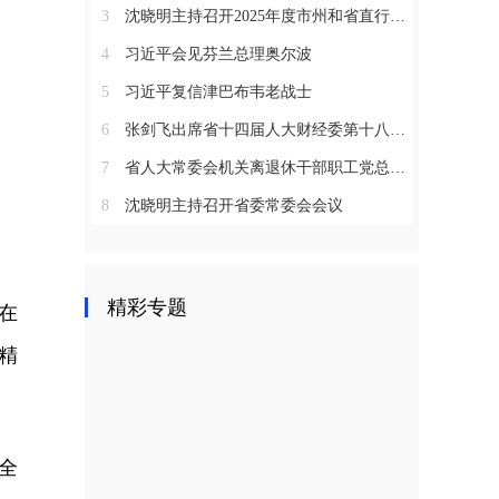
3
沈晓明主持召开2025年度市州和省直行业系统党（工）委书记抓基层党建工作述职评议会议
4
习近平会见芬兰总理奥尔波
5
习近平复信津巴布韦老战士
6
张剑飞出席省十四届人大财经委第十八次全体会议
7
省人大常委会机关离退休干部职工党总支召开2025年度总结表彰大会
8
沈晓明主持召开省委常委会会议
精彩专题
在
精
全