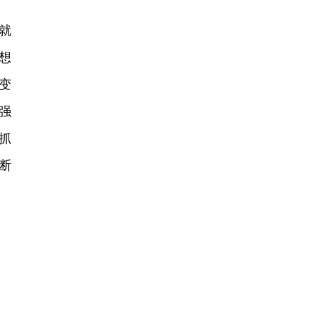
就
想
变
强
抓
断