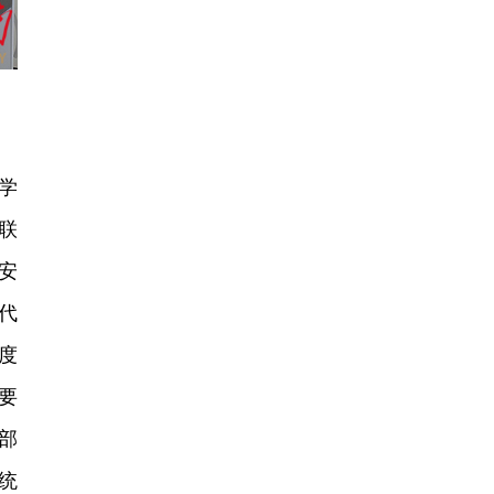
学
联
安
代
度
要
部
统