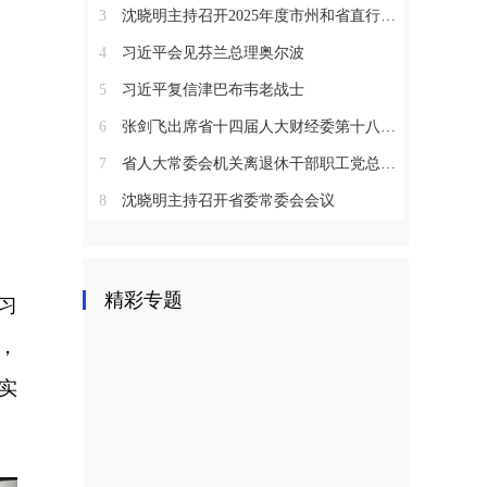
3
沈晓明主持召开2025年度市州和省直行业系统党（工）委书记抓基层党建工作述职评议会议
4
习近平会见芬兰总理奥尔波
5
习近平复信津巴布韦老战士
6
张剑飞出席省十四届人大财经委第十八次全体会议
7
省人大常委会机关离退休干部职工党总支召开2025年度总结表彰大会
8
沈晓明主持召开省委常委会会议
精彩专题
习
，
实