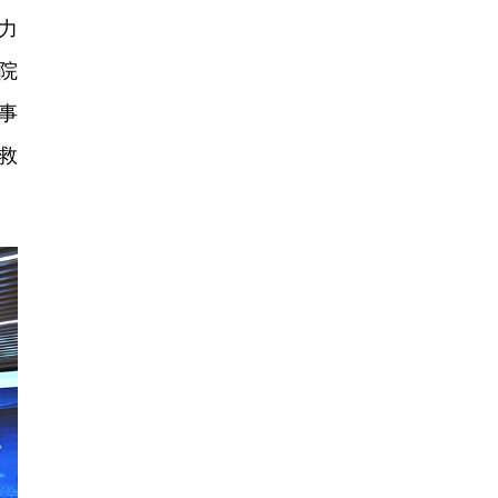
力
院
事
救
。