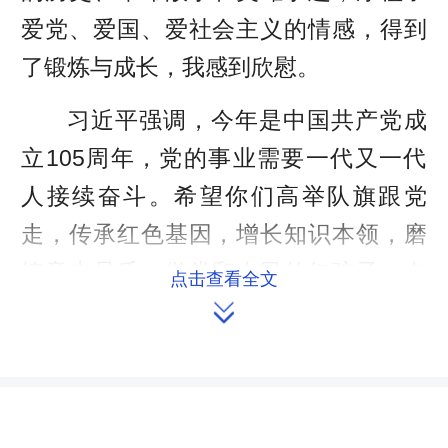
爱党、爱国、爱社会主义的情感，得到
了锻炼与成长，我感到欣慰。
习近平强调，今年是中国共产党成
立105周年，党的事业需要一代又一代
人接续奋斗。希望你们高举队旗跟党
走，传承红色基因，增长知识本领，磨
练意志品质，做党和人民的红孩子，在
点击查看全文
新征程上跑好历史接力赛。

2021年，“党的故事我来讲——争做
红领巾讲解员”实践体验活动正式启动，
各地组织少先队员走进红色场馆学习党