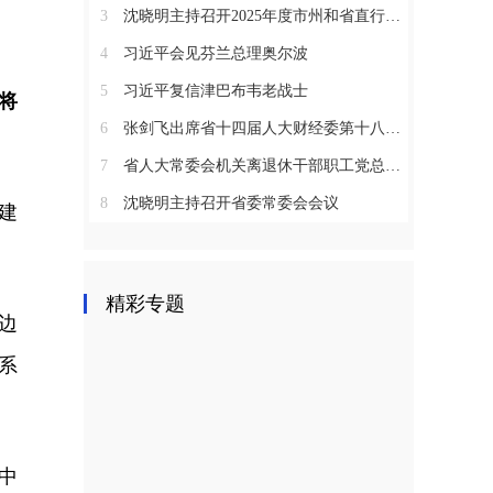
3
沈晓明主持召开2025年度市州和省直行业系统党（工）委书记抓基层党建工作述职评议会议
4
习近平会见芬兰总理奥尔波
5
习近平复信津巴布韦老战士
将
6
张剑飞出席省十四届人大财经委第十八次全体会议
7
省人大常委会机关离退休干部职工党总支召开2025年度总结表彰大会
8
沈晓明主持召开省委常委会会议
建
精彩专题
边
系
中