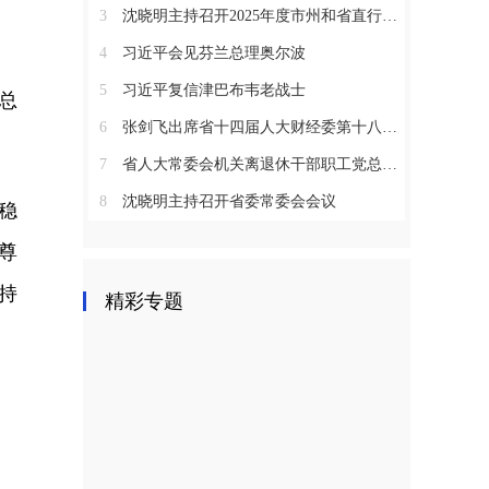
3
沈晓明主持召开2025年度市州和省直行业系统党（工）委书记抓基层党建工作述职评议会议
4
习近平会见芬兰总理奥尔波
5
习近平复信津巴布韦老战士
总
6
张剑飞出席省十四届人大财经委第十八次全体会议
7
省人大常委会机关离退休干部职工党总支召开2025年度总结表彰大会
8
沈晓明主持召开省委常委会会议
稳
尊
持
精彩专题