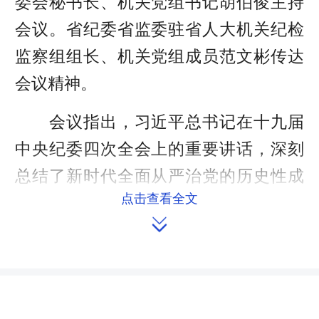
委会秘书长、机关党组书记胡伯俊主持
会议。省纪委省监委驻省人大机关纪检
监察组组长、机关党组成员范文彬传达
会议精神。
会议指出，习近平总书记在十九届
中央纪委四次全会上的重要讲话，深刻
总结了新时代全面从严治党的历史性成
点击查看全文
就，深刻回答了管党治党必须“坚持和巩

固什么、完善和发展什么”的重大问题，
对以全面从严治党新成效推进国家治理
体系和治理能力现代化作出战略部署，
为我们进一步推动全面从严治党向纵深