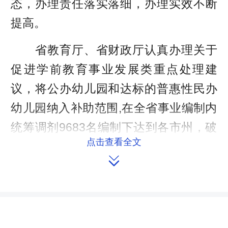
态，办理责任落实落细，办理实效不断
提高。
省教育厅、省财政厅认真办理关于
促进学前教育事业发展类重点处理建
议，将公办幼儿园和达标的普惠性民办
幼儿园纳入补助范围,在全省事业编制内
统筹调剂9683名编制下达到各市州，破
点击查看全文
解公办幼儿园教师编制难题。省交通运

输厅针对代表集中反映的高速公路限速
标准过低问题，计划在2020年全面实现
全省高速公路科学提速。省医保局等部
门联合出台文件，将普通门诊的报销比