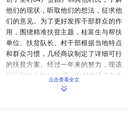
他们的现状，听取他们的想法，征求他
们的意见。为了更好发挥干部群众的作
用，围绕精准扶贫主题，桂富生与帮扶
单位、扶贫队长、村干部根据当地特点
和群众习惯，几经商议制定了详细可行
的扶贫方案。经过一年来的努力，现该
村已新修公路8.9公里，全村接通了自来
点击查看全文

水，光伏发电即将投入营运,村活动室已
开工建设……全村的基础设施建设加
快，村容村貌大为改观，黄花菜、果树
种植、家禽养殖等产业扶贫项目已现雏