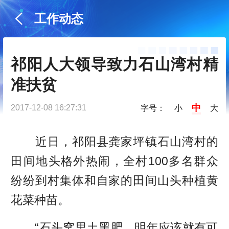
工作动态
祁阳人大领导致力石山湾村精
准扶贫
中
2017-12-08 16:27:31
字号：
小
大
近日，祁阳县龚家坪镇石山湾村的
田间地头格外热闹，全村100多名群众
纷纷到村集体和自家的田间山头种植黄
花菜种苗。
“石头窝里土黑肥，明年应该就有可