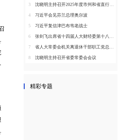
3
沈晓明主持召开2025年度市州和省直行业系统党（工）委书记抓基层党建工作述职评议会议
4
习近平会见芬兰总理奥尔波
5
习近平复信津巴布韦老战士
召
6
张剑飞出席省十四届人大财经委第十八次全体会议
县
7
省人大常委会机关离退休干部职工党总支召开2025年度总结表彰大会
院
8
沈晓明主持召开省委常委会会议
各
精彩专题
预
报
县